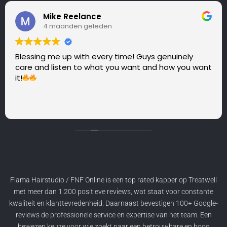
Mike Reelance
4 maanden geleden
Blessing me up with every time! Guys genuinely
care and listen to what you want and how you want
it!
Flama Hairstudio
/
FNF Online
is een
top rated
kapper op
Treatwell
met meer dan
1.200 positieve reviews
, wat staat voor constante
kwaliteit en klanttevredenheid. Daarnaast bevestigen
100+ Google-
reviews
de professionele service en expertise van het team. Een
bewezen keuze voor wie zoekt naar een betrouwbare en hoog