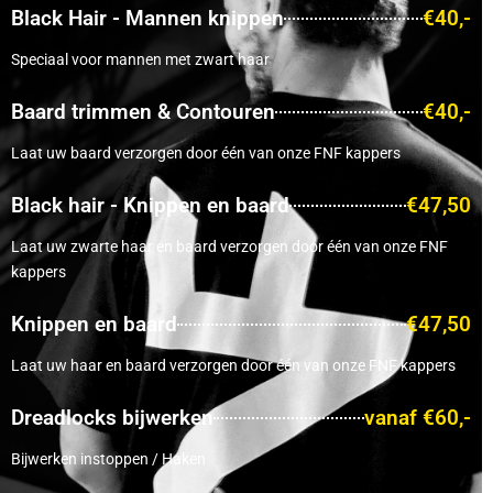
Black Hair - Mannen knippen
€40,-
Speciaal voor mannen met zwart haar
Baard trimmen & Contouren
€40,-
Laat uw baard verzorgen door één van onze FNF kappers
Black hair - Knippen en baard
€47,50
Laat uw zwarte haar en baard verzorgen door één van onze FNF
kappers
Knippen en baard
€47,50
Laat uw haar en baard verzorgen door één van onze FNF kappers
Dreadlocks bijwerken
vanaf €60,-
Bijwerken instoppen / Haken