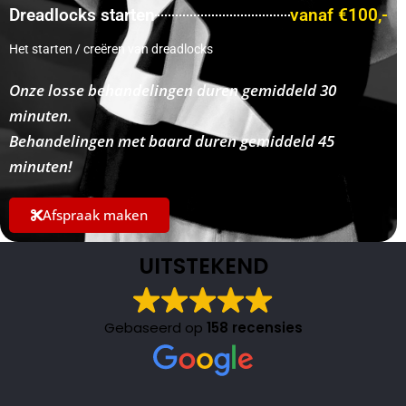
Dreadlocks starten
vanaf €100,-
Het starten / creëren van dreadlocks
Onze losse behandelingen duren gemiddeld 30
minuten.
Behandelingen met baard duren gemiddeld 45
minuten!
Afspraak maken
UITSTEKEND
Gebaseerd op
158 recensies